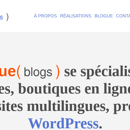
)
s
·
·
·
À PROPOS
RÉALISATIONS
BLOGUE
CONT
(
)
blogs
que
se spéciali
es
,
boutiques en lign
sites multilingues
, p
WordPress
.