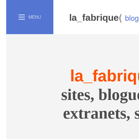
(
blog
la_fabrique
MENU
la_fabri
sites
,
blogu
extranets
,