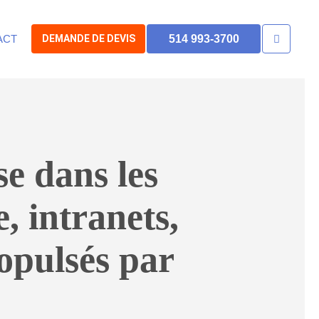
ACT
DEMANDE DE DEVIS
514 993-3700
se dans les
e
,
intranets
,
ropulsés par