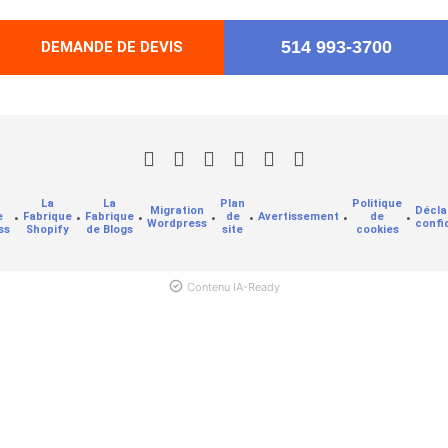
514 993-3700
DEMANDE DE DEVIS
La
La
Plan
Politique
Migration
Décla
e
•
Fabrique
•
Fabrique
•
•
de
•
Avertissement
•
de
•
Wordpress
confi
ss
Shopify
de Blogs
site
cookies
Contenu IA-Ready