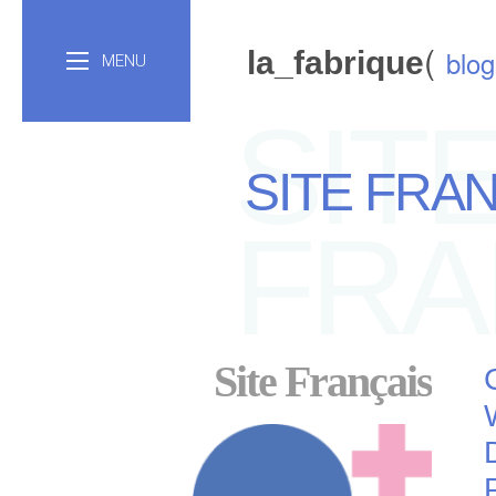
(
blog
la_fabrique
MENU
SIT
SITE FRA
FRA
Site Français