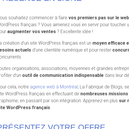
ous souhaitez commencer à faire
vos premiers pas sur le web
ordPress français ? Vous aimeriez vous en servir pour toucher
our
augmenter vos ventes
? Excellente idée !
a création d’un site WordPress français est un
moyen efficace e
esoins actuels
d’une clientèle numérique et pour rester
concurr
oncurrents.
outes organisations, associations, moyennes et grandes entrep
rofiter d’un
outil de communication indispensable
dans leur d
our cela, notre
agence web à Montréal
, La Fabrique de Blogs, s
ite WordPress français en effectuant de
nombreuses mission
raphisme, en passant par son intégration. Apprenez-en plus
sur 
ite WordPress français
.
PRÉSENTEZ VOTRE OFFRE