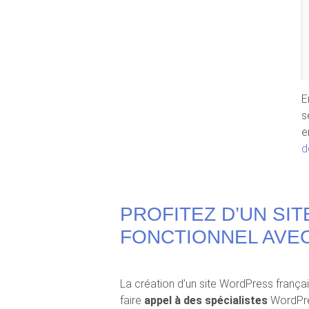
E
s
e
d
PROFITEZ D’UN SI
FONCTIONNEL AVEC
La création d’un site WordPress fran
faire
appel à des spécialistes
WordPres