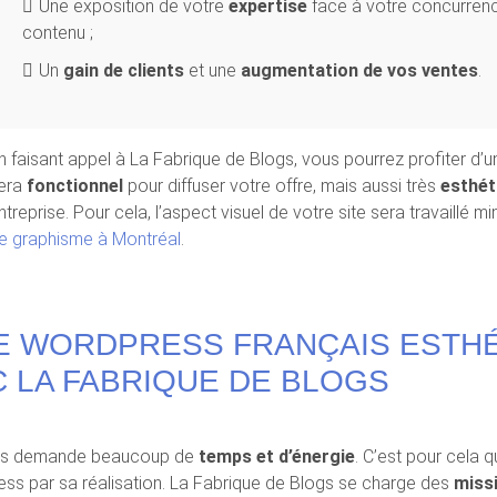
Une exposition de votre
expertise
face à votre concurrenc
contenu ;
Un
gain de clients
et une
augmentation de vos ventes
.
n faisant appel à La Fabrique de Blogs, vous pourrez profiter d’u
era
fonctionnel
pour diffuser votre offre, mais aussi très
esthét
ntreprise. Pour cela, l’aspect visuel de votre site sera travaillé 
e graphisme à Montréal
.
TE WORDPRESS FRANÇAIS ESTH
 LA FABRIQUE DE BLOGS
çais demande beaucoup de
temps et d’énergie
. C’est pour cela 
s par sa réalisation. La Fabrique de Blogs se charge des
miss