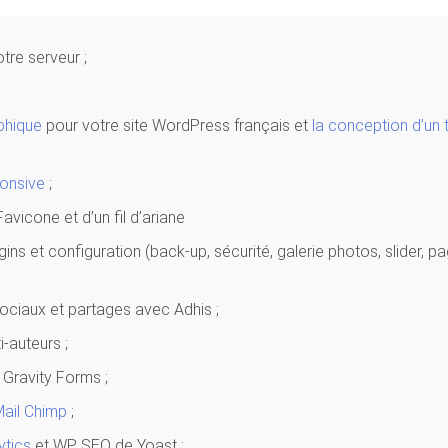
tre serveur ;
aphique
pour votre site WordPress français et
la conception d’un
onsive
;
 Favicone et d’un fil d’ariane
ugins et configuration (back-up, sécurité, galerie photos, slider, p
 sociaux et partages avec Adhis ;
i-auteurs ;
c Gravity Forms ;
Mail Chimp
;
ytics
et WP SEO de Yoast ;