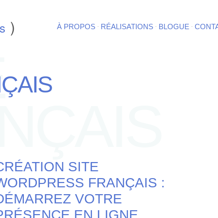
)
s
·
·
·
À PROPOS
RÉALISATIONS
BLOGUE
CONT
E
NÇAIS
NÇAIS
CRÉATION SITE
WORDPRESS FRANÇAIS :
DÉMARREZ VOTRE
PRÉSENCE EN LIGNE