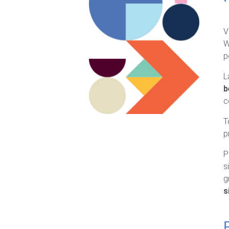
V
W
p
L
b
c
T
p
P
s
g
s