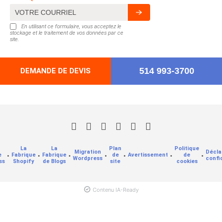
En utilisant ce formulaire, vous acceptez le
stockage et le traitement de vos données par ce
site.
514 993-3700
DEMANDE DE DEVIS
La
La
Plan
Politique
Migration
Décla
e
•
Fabrique
•
Fabrique
•
•
de
•
Avertissement
•
de
•
Wordpress
confi
ss
Shopify
de Blogs
site
cookies
Contenu IA-Ready