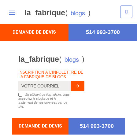
(
)
la_fabrique
blogs
514 993-3700
DEMANDE DE DEVIS
(
)
la_fabrique
blogs
INSCRIPTION À L'INFOLETTRE DE
LA FABRIQUE DE BLOGS
En utilisant ce formulaire, vous
acceptez le stockage et le
traitement de vos données par ce
site.
514 993-3700
DEMANDE DE DEVIS