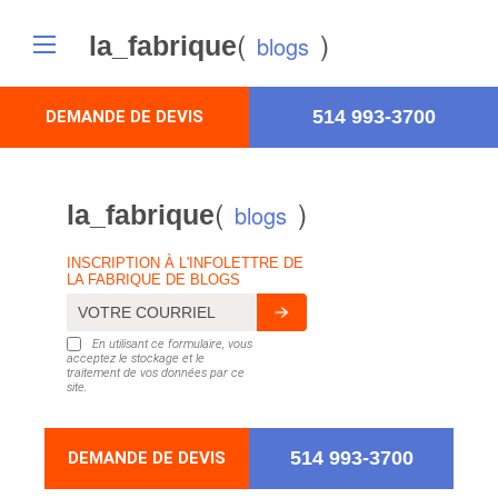
(
)
la_fabrique
blogs
514 993-3700
DEMANDE DE DEVIS
(
)
la_fabrique
blogs
INSCRIPTION À L'INFOLETTRE DE
LA FABRIQUE DE BLOGS
En utilisant ce formulaire, vous
acceptez le stockage et le
traitement de vos données par ce
site.
514 993-3700
DEMANDE DE DEVIS