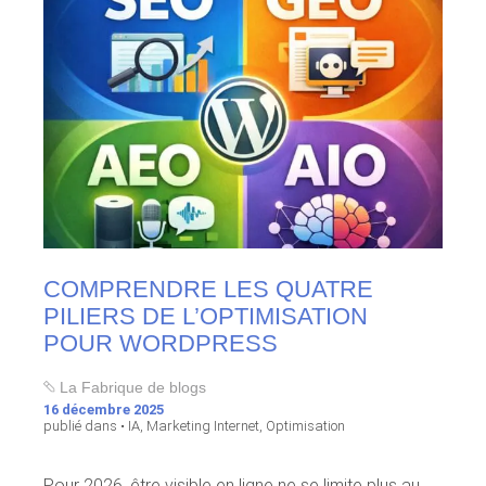
COMPRENDRE LES QUATRE
PILIERS DE L’OPTIMISATION
POUR WORDPRESS
La Fabrique de blogs
16 décembre 2025
publié dans •
IA
,
Marketing Internet
,
Optimisation
Pour 2026, être visible en ligne ne se limite plus au