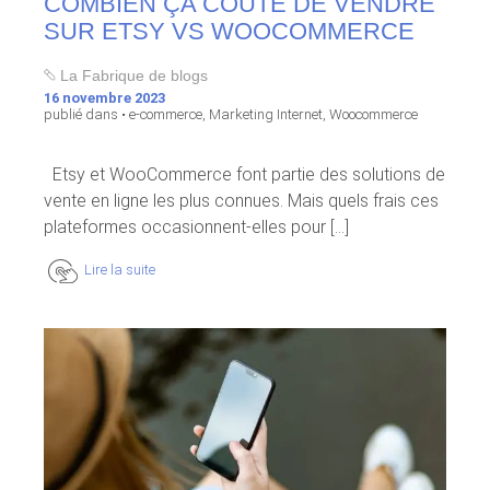
COMBIEN ÇA COÛTE DE VENDRE
SUR ETSY VS WOOCOMMERCE
La Fabrique de blogs
16 novembre 2023
publié dans •
e-commerce
,
Marketing Internet
,
Woocommerce
Etsy et WooCommerce font partie des solutions de
vente en ligne les plus connues. Mais quels frais ces
plateformes occasionnent-elles pour [...]
Lire la suite