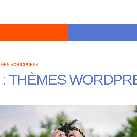
ÈMES WORDPRESS
 :
THÈMES WORDPR