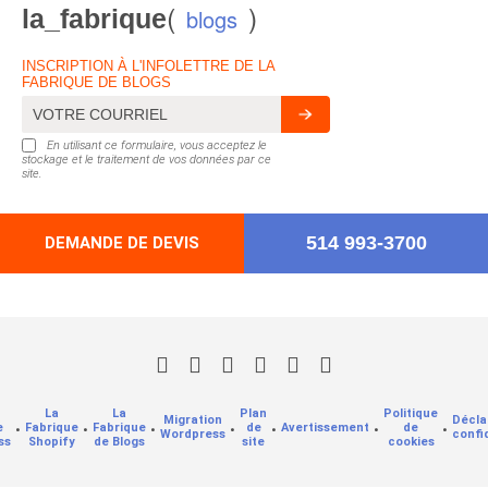
(
)
la_fabrique
blogs
INSCRIPTION À L'INFOLETTRE DE LA
FABRIQUE DE BLOGS
En utilisant ce formulaire, vous acceptez le
stockage et le traitement de vos données par ce
site.
514 993-3700
DEMANDE DE DEVIS
La
La
Plan
Politique
Migration
Décla
e
•
Fabrique
•
Fabrique
•
•
de
•
Avertissement
•
de
•
Wordpress
confi
ss
Shopify
de Blogs
site
cookies