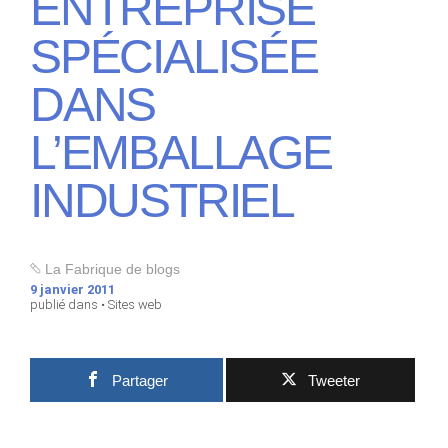
ENTREPRISE
SPÉCIALISÉE
DANS
L’EMBALLAGE
INDUSTRIEL
La Fabrique de blogs
9 janvier 2011
publié dans •
Sites web
Partager
Tweeter