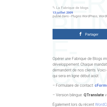
VER
La Fabrique de blogs
BIL
13 juillet 2009
publié dans •
Plugins WordPress
,
Word
Partager
E-
Opérer une Fabrique de Blogs i
CO
développement. Chaque mandat e
demandent de nos clients. Voici 
qui sera en ligne début août:
– Formulaire de contact:
cForm
– Version bilingue:
QTranslate
v
Également lors du récent
WordC