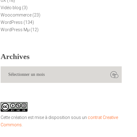
UX
(18)
Vidéo blog
(3)
Woocommerce
(23)
WordPress
(134)
WordPress Mµ
(12)
Archives
Cette création est mise à disposition sous un
contrat Creative
Commons
.