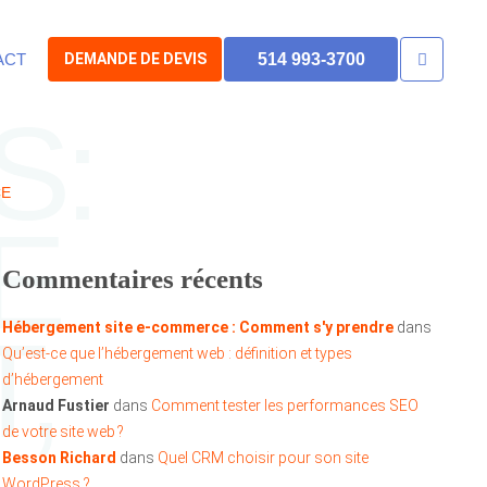
ACT
DEMANDE DE DEVIS
514 993-3700
S:
CE
E
Commentaires récents
,
Hébergement site e-commerce : Comment s'y prendre
dans
Qu’est-ce que l’hébergement web : définition et types
d’hébergement
Arnaud Fustier
dans
Comment tester les performances SEO
de votre site web ?
Besson Richard
dans
Quel CRM choisir pour son site
WordPress ?