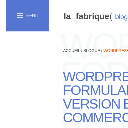
(
blog
la_fabrique
MENU
WOR
ACCUEIL
/
BLOGUE
/
WORDPRESS:
FOR
WORDPRE
FORMULAI
DE 
VERSION B
COMMER