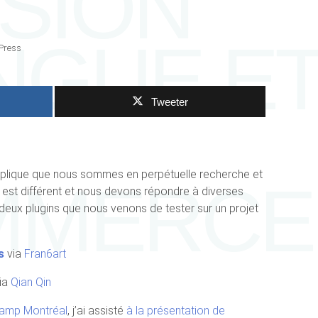
SION
INGUE E
Press
Tweeter
mplique que nous sommes en perpétuelle recherche et
MMERCE
st différent et nous devons répondre à diverses
deux plugins que nous venons de tester sur un projet
s
via
Fran6art
ia
Qian Qin
amp Montréal
, j’ai assisté
à la présentation de