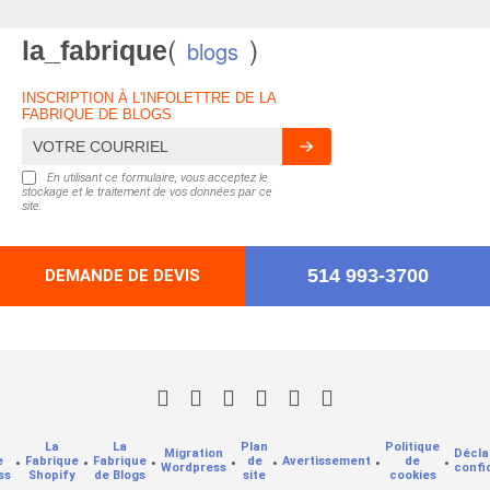
(
)
la_fabrique
blogs
INSCRIPTION À L'INFOLETTRE DE LA
FABRIQUE DE BLOGS
En utilisant ce formulaire, vous acceptez le
stockage et le traitement de vos données par ce
site.
514 993-3700
DEMANDE DE DEVIS
La
La
Plan
Politique
Migration
Décla
e
•
Fabrique
•
Fabrique
•
•
de
•
Avertissement
•
de
•
Wordpress
confi
ss
Shopify
de Blogs
site
cookies