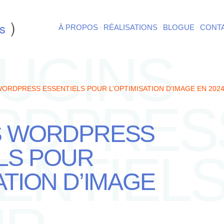
)
s
·
·
·
À PROPOS
RÉALISATIONS
BLOGUE
CONT
LUGINS
WORDPRESS ESSENTIELS POUR L’OPTIMISATION D’IMAGE EN 202
RDPRES
S WORDPRESS
LS POUR
ENTIEL
ATION D’IMAGE