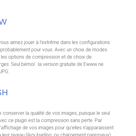
WW
vous aimez jouer à l’extrême dans les configurations
 probablement pour vous. Avec un choix de modes
», les options de compression et de choix de
arges. Seul bémol : la version gratuite de Ewww ne
JPG.
SH
 conserver la qualité de vos images, puisque le seul
ec ce plugin est la compression sans perte. Par
 l’affichage de vos images pour qu’elles n’apparaissent
à leur niveau (
lazy loading
, ou chargement paresseux).