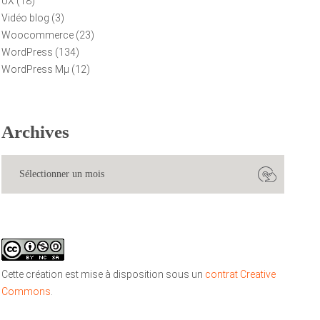
UX
(18)
Vidéo blog
(3)
Woocommerce
(23)
WordPress
(134)
WordPress Mµ
(12)
Archives
Cette création est mise à disposition sous un
contrat Creative
Commons
.