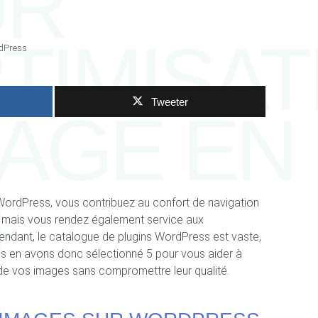
UR
PTIMISAT
dPress
Tweeter
MAGE EN
4
ordPress, vous contribuez au confort de navigation
n : mais vous rendez également service aux
endant, le catalogue de plugins WordPress est vaste,
Nous en avons donc sélectionné 5 pour vous aider à
 de vos images sans compromettre leur qualité.