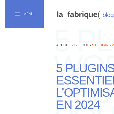
(
blog
la_fabrique
MENU
5 P
ACCUEIL
/
BLOGUE
/
5 PLUGINS 
WO
5 PLUGIN
ESSENTIE
ESS
L’OPTIMIS
EN 2024