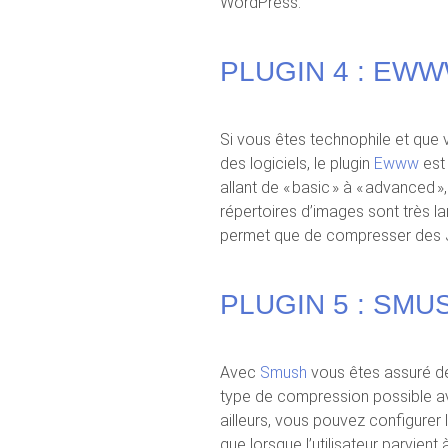
WordPress.
PLUGIN 4 : EW
Si vous êtes technophile et que 
des logiciels, le plugin
Ewww
est
allant de « basic » à « advanced 
répertoires d’images sont très l
permet que de compresser des 
PLUGIN 5 : SMU
Avec
Smush
vous êtes assuré de
type de compression possible av
ailleurs, vous pouvez configurer
que lorsque l’utilisateur parvient 