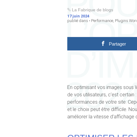
PO
La Fabrique de blogs
L’O
17 juin 2024
publié dans •
Performance
,
Plugins Wor
Partager
D’I
202
En optimisant vos images sous W
de vos utilisateurs, c’est certai
performances de votre site. Cep
et le choix peut être difficile. 
améliorer la vitesse d’affichage