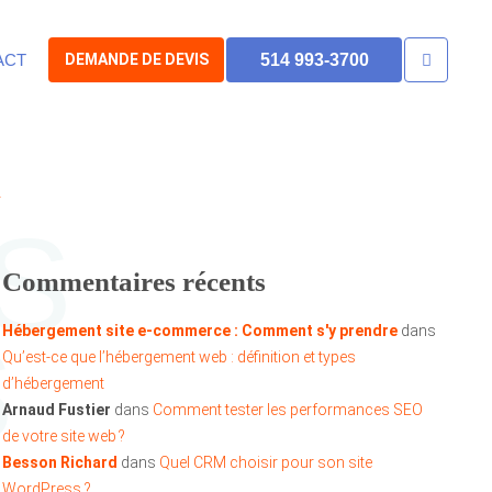
ACT
DEMANDE DE DEVIS
514 993-3700
4
S
Commentaires récents
S
Hébergement site e-commerce : Comment s'y prendre
dans
Qu’est-ce que l’hébergement web : définition et types
d’hébergement
Arnaud Fustier
dans
Comment tester les performances SEO
de votre site web ?
Besson Richard
dans
Quel CRM choisir pour son site
WordPress ?