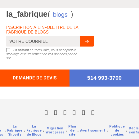
(
)
la_fabrique
blogs
INSCRIPTION À L'INFOLETTRE DE LA
FABRIQUE DE BLOGS
En utilisant ce formulaire, vous acceptez le
stockage et le traitement de vos données par ce
site.
514 993-3700
DEMANDE DE DEVIS
La
La
Plan
Politique
Migration
Décla
e
•
Fabrique
•
Fabrique
•
•
de
•
Avertissement
•
de
•
Wordpress
confi
ss
Shopify
de Blogs
site
cookies